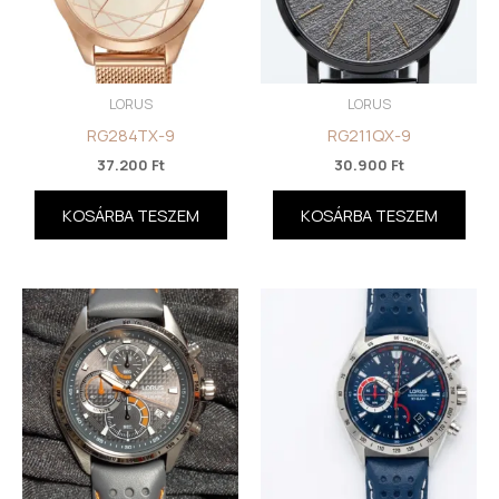
LORUS
LORUS
RG284TX-9
RG211QX-9
37.200
Ft
30.900
Ft
KOSÁRBA TESZEM
KOSÁRBA TESZEM