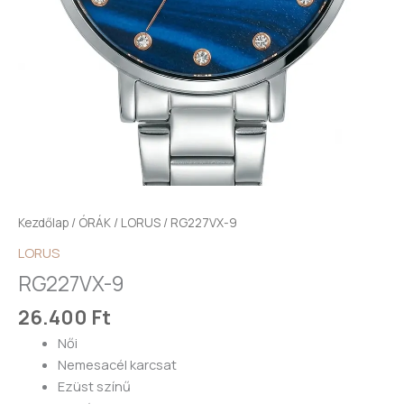
Kezdőlap
/
ÓRÁK
/
LORUS
/ RG227VX-9
LORUS
RG227VX-9
26.400
Ft
Női
Nemesacél karcsat
Ezüst színű