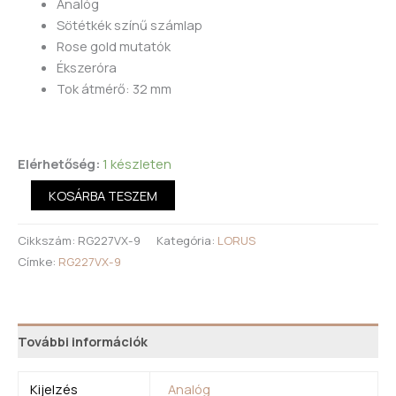
Analóg
Sötétkék színű számlap
Rose gold mutatók
Ékszeróra
Tok átmérő: 32 mm
Elérhetőség:
1 készleten
KOSÁRBA TESZEM
Cikkszám:
RG227VX-9
Kategória:
LORUS
Címke:
RG227VX-9
További információk
Kijelzés
Analóg