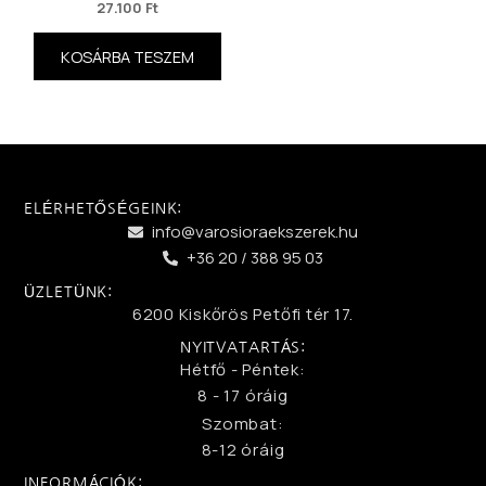
27.100
Ft
KOSÁRBA TESZEM
ELÉRHETŐSÉGEINK:
info@varosioraekszerek.hu
+36 20 / 388 95 03
ÜZLETÜNK:
6200 Kiskőrös Petőfi tér 17.
NYITVATARTÁS:
Hétfő - Péntek:
8 - 17 óráig
Szombat:
8-12 óráig
INFORMÁCIÓK: