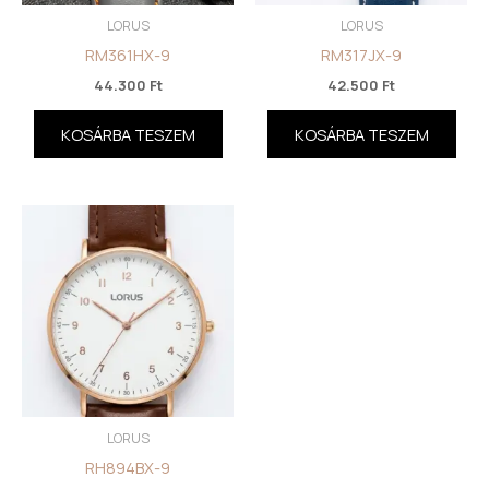
LORUS
LORUS
RM361HX-9
RM317JX-9
44.300
Ft
42.500
Ft
KOSÁRBA TESZEM
KOSÁRBA TESZEM
LORUS
RH894BX-9