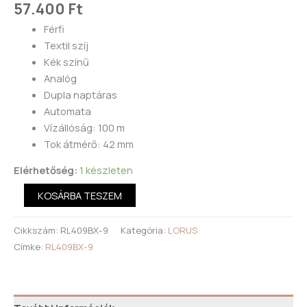
57.400
Ft
Férfi
Textil szíj
Kék színű
Analóg
Dupla naptáras
Automata
Vízállóság: 100 m
Tok átmérő: 42 mm
Elérhetőség:
1 készleten
KOSÁRBA TESZEM
Cikkszám:
RL409BX-9
Kategória:
LORUS
Címke:
RL409BX-9