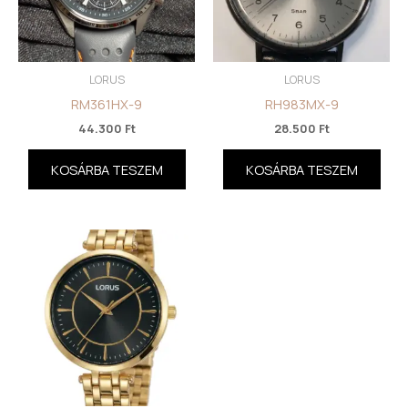
LORUS
LORUS
RM361HX-9
RH983MX-9
44.300
Ft
28.500
Ft
KOSÁRBA TESZEM
KOSÁRBA TESZEM