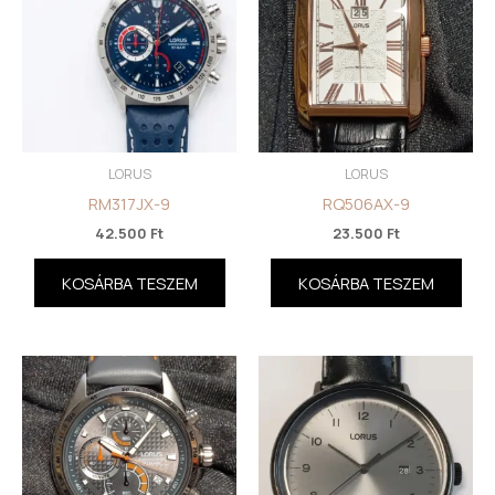
LORUS
LORUS
RM317JX-9
RQ506AX-9
42.500
Ft
23.500
Ft
KOSÁRBA TESZEM
KOSÁRBA TESZEM