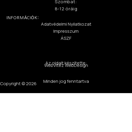
Szombat:
8-12 óráig
INFORMÁCIÓK:
Adatvédelmi Nyilatkozat
Impresszum
ÁSZF
Az oldalt készítette:
WebVitéz WebDesign
Minden jog fenntartva
Copyright © 2026