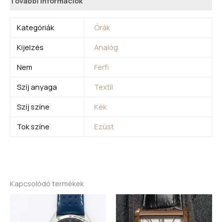
További információk
Kategóriák
Órák
Kijelzés
Analóg
Nem
Férfi
Szíj anyaga
Textíl
Szíj színe
Kék
Tok színe
Ezüst
Kapcsolódó termékek