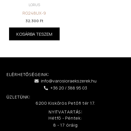
LORUS
RG248UX-9
32.300
Ft
KOSÁRBA TESZEM
ELÉRHETŐSÉGEINK:
info@varosioraekszerek.hu
+36 20 / 388 95 03
ÜZLETÜNK:
6200 Kiskőrös Petőfi tér 17.
NYITVATARTÁS:
Hétfő - Péntek:
8 - 17 óráig