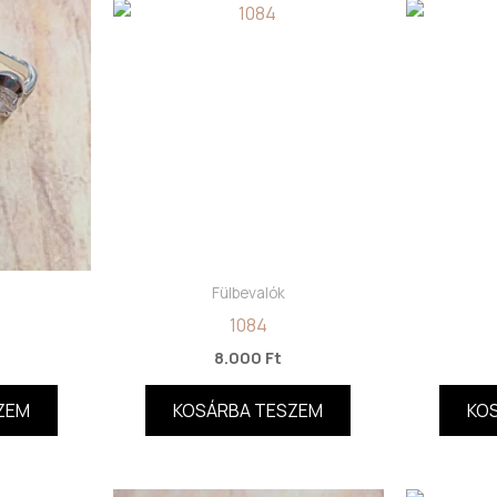
Fülbevalók
1084
8.000
Ft
ZEM
KOSÁRBA TESZEM
KO