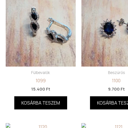
Fülbevalók
Beszúrós
1099
1100
15.400
Ft
9.700
Ft
KOSÁRBA TESZEM
KOSÁRBA TES