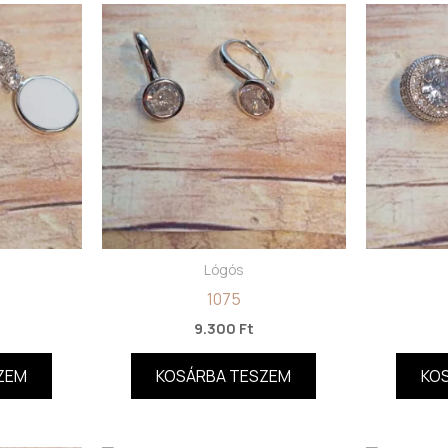
Lógós
1075
9.300
Ft
ZEM
KOSÁRBA TESZEM
KO