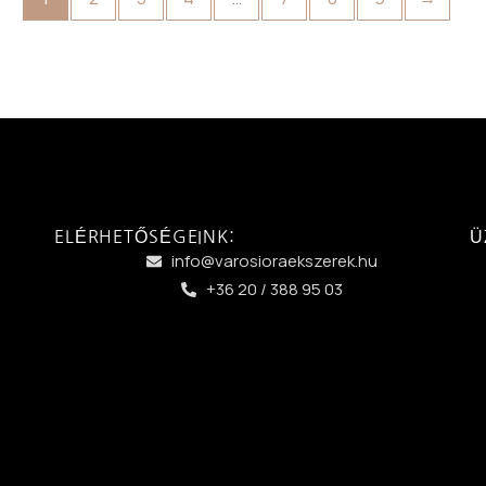
ELÉRHETŐSÉGEINK:
Ü
info@varosioraekszerek.hu
+36 20 / 388 95 03