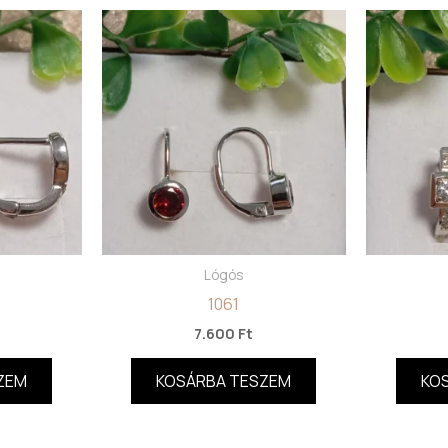
Lógós
1061
7.600
Ft
ZEM
KOSÁRBA TESZEM
KO