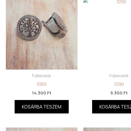
Fülbevalók
Fülbevalók
1089
1090
14.300
Ft
9.300
Ft
KOSÁRBA TESZEM
KOSÁRBA TES