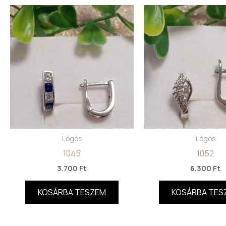
Lógós
Lógós
1045
1052
3.700
Ft
6.300
Ft
KOSÁRBA TESZEM
KOSÁRBA TES