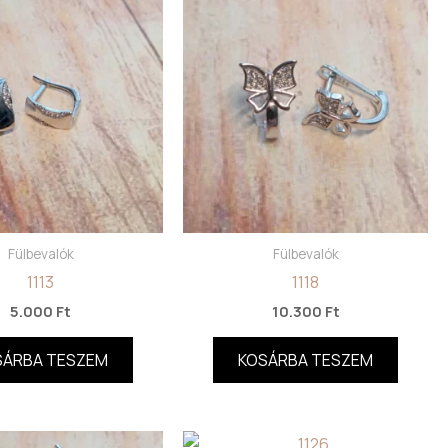
Fülbevalók
Fülbevalók
1113
1118
5.000
Ft
10.300
Ft
SÁRBA TESZEM
KOSÁRBA TESZEM