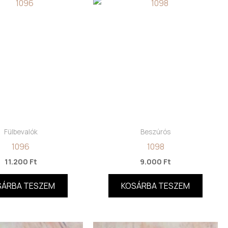
Fülbevalók
Beszúrós
1096
1098
11.200
Ft
9.000
Ft
SÁRBA TESZEM
KOSÁRBA TESZEM