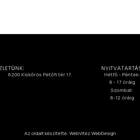
ZLETÜNK:
NYITVATARTÁ
6200 Kiskőrös Petőfi tér 17.
Hétfő - Péntek
8 - 17 óráig
Szombat:
8-12 óráig
Az oldalt készítette: WebVitéz WebDesign