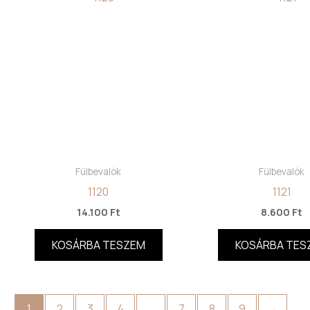
Fülbevalók
Fülbevalók
1120
1121
14.100
Ft
8.600
Ft
KOSÁRBA TESZEM
KOSÁRBA TES
1
2
3
4
…
7
8
9
→