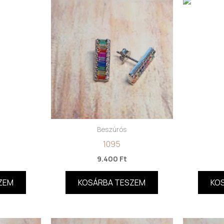
Beszúrós
1095
9.400
Ft
ZEM
KOSÁRBA TESZEM
KO