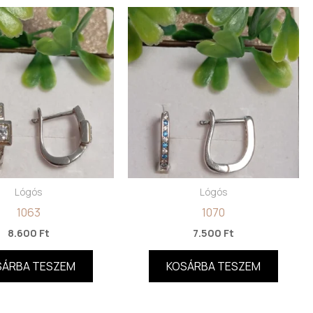
Lógós
Lógós
1063
1070
8.600
Ft
7.500
Ft
SÁRBA TESZEM
KOSÁRBA TESZEM