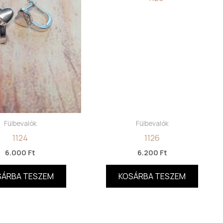
Fülbevalók
Fülbevalók
1124
1126
6.000
Ft
6.200
Ft
SÁRBA TESZEM
KOSÁRBA TESZEM