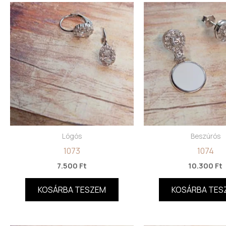
Lógós
Beszúrós
1073
1074
7.500
Ft
10.300
Ft
KOSÁRBA TESZEM
KOSÁRBA TES