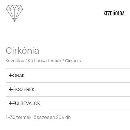
Skip
to
KEZDŐOLDAL
content
Cirkónia
Kezdőlap
/ Kő típusa termék / Cirkónia
ÓRÁK
ÉKSZEREK
FÜLBEVALÓK
1–30 termék, összesen 264 db