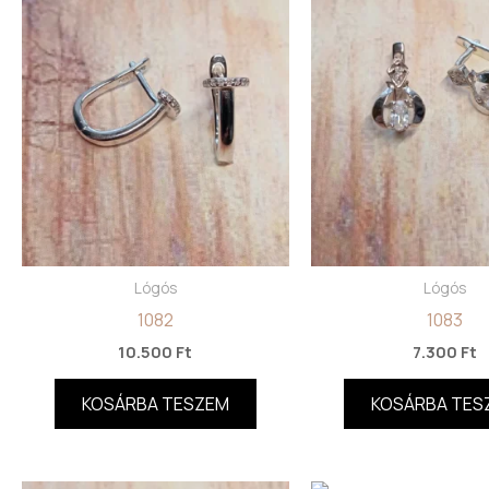
Lógós
Lógós
1082
1083
10.500
Ft
7.300
Ft
KOSÁRBA TESZEM
KOSÁRBA TES