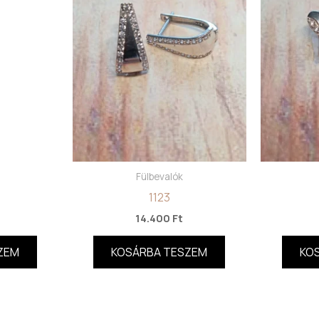
Fülbevalók
1123
14.400
Ft
ZEM
KOSÁRBA TESZEM
KO