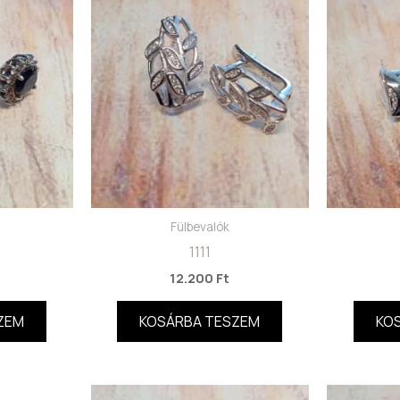
Fülbevalók
1111
12.200
Ft
ZEM
KOSÁRBA TESZEM
KO