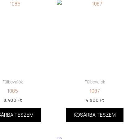
Fülbevalók
Fülbevalók
1085
1087
8.400
Ft
4.900
Ft
SÁRBA TESZEM
KOSÁRBA TESZEM