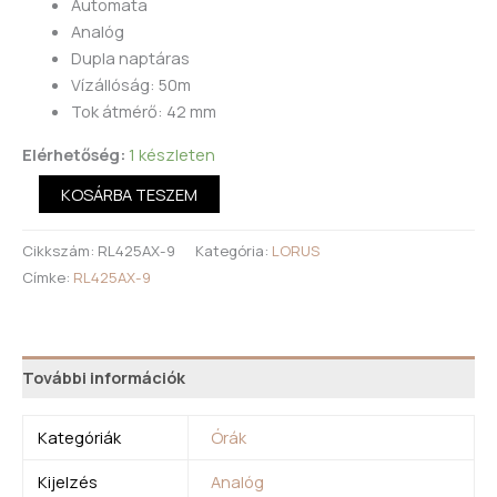
Automata
Analóg
Dupla naptáras
Vízállóság: 50m
Tok átmérő: 42 mm
Elérhetőség:
1 készleten
KOSÁRBA TESZEM
Cikkszám:
RL425AX-9
Kategória:
LORUS
Címke:
RL425AX-9
További információk
Kategóriák
Órák
Kijelzés
Analóg