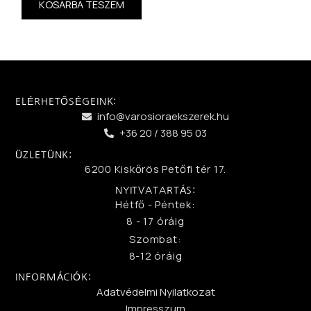
KOSÁRBA TESZEM
ELÉRHETŐSÉGEINK:
info@varosioraekszerek.hu
+36 20 / 388 95 03
ÜZLETÜNK:
6200 Kiskőrös Petőfi tér 17.
NYITVATARTÁS:
Hétfő - Péntek:
8 - 17 óráig
Szombat:
8-12 óráig
INFORMÁCIÓK:
Adatvédelmi Nyilatkozat
Impresszum