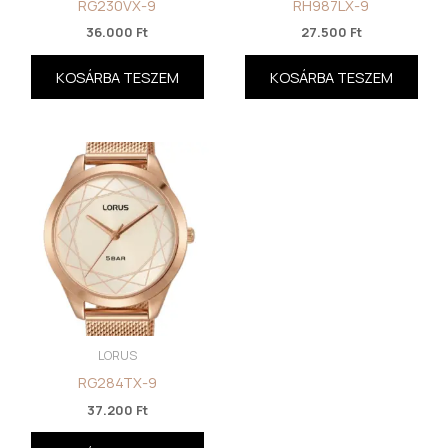
RG230VX-9
RH987LX-9
36.000
Ft
27.500
Ft
KOSÁRBA TESZEM
KOSÁRBA TESZEM
LORUS
RG284TX-9
37.200
Ft