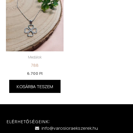
Medálok
788
6.700
Ft
KOSÁRBA TESZEM
ELÉRHETŐSÉGEINK:
info@varosioraekszerek.hu