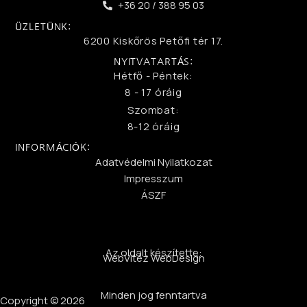
+36 20 / 388 95 03
ÜZLETÜNK:
6200 Kiskőrös Petőfi tér 17.
NYITVATARTÁS:
Hétfő - Péntek:
8 - 17 óráig
Szombat:
8-12 óráig
INFORMÁCIÓK:
Adatvédelmi Nyilatkozat
Impresszum
ÁSZF
Az oldalt készítette:
WebVitéz WebDesign
Minden jog fenntartva
Copyright © 2026