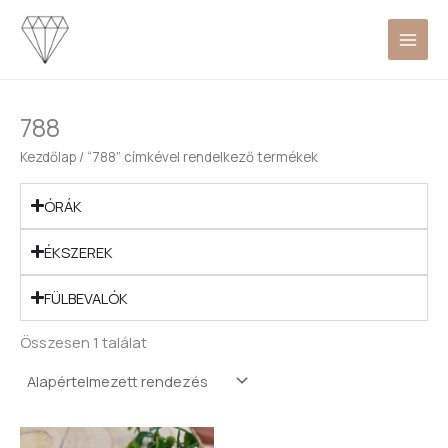
Skip
to
content
788
Kezdőlap
/ “788” címkével rendelkező termékek
ÓRÁK
ÉKSZEREK
FÜLBEVALÓK
Összesen 1 találat