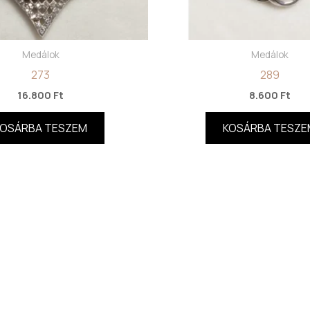
Medálok
Medálok
273
289
16.800
Ft
8.600
Ft
KOSÁRBA TESZEM
KOSÁRBA TESZE