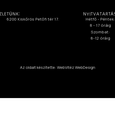
ZLETÜNK:
NYITVATARTÁ
6200 Kiskőrös Petőfi tér 17.
Hétfő - Péntek
8 - 17 óráig
Szombat:
8-12 óráig
Az oldalt készítette: WebVitéz WebDesign