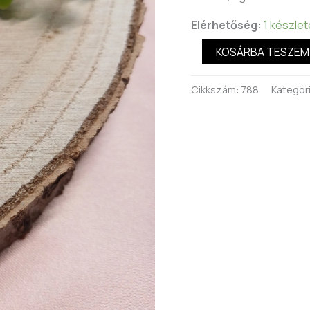
Elérhetőség:
1 készle
KOSÁRBA TESZEM
Cikkszám:
788
Kategór