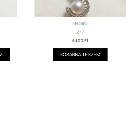
Medálok
277
6.100
Ft
M
KOSÁRBA TESZEM