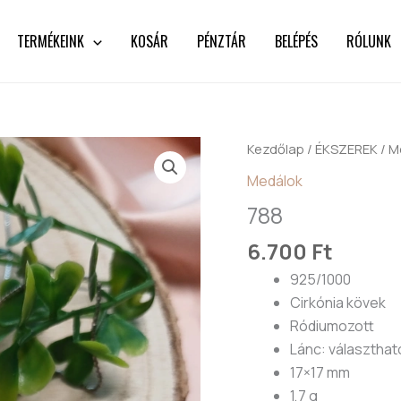
TERMÉKEINK
KOSÁR
PÉNZTÁR
BELÉPÉS
RÓLUNK
788
Kezdőlap
/
ÉKSZEREK
/
M
mennyiség
Medálok
788
6.700
Ft
925/1000
Cirkónia kövek
Ródiumozott
Lánc: választhat
17×17 mm
1,7 g