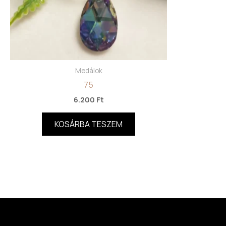
Medálok
75
6.200
Ft
KOSÁRBA TESZEM