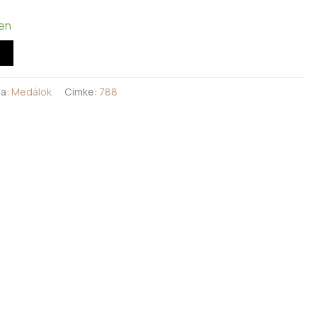
ten
ia:
Medálok
Címke:
788