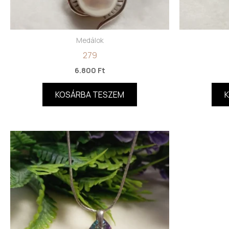
Medálok
279
6.800
Ft
KOSÁRBA TESZEM