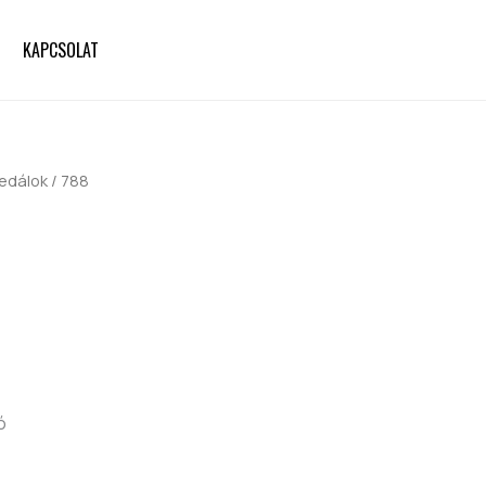
KAPCSOLAT
edálok
/ 788
ó