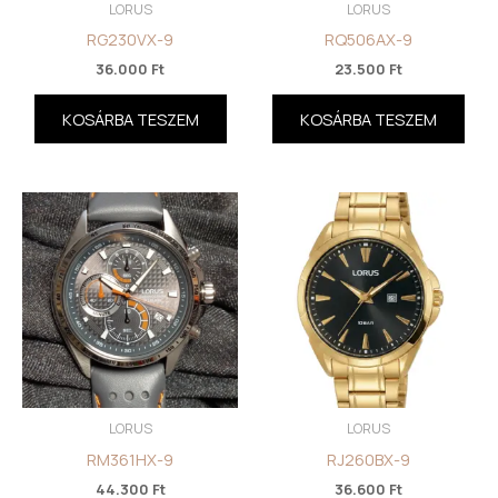
LORUS
LORUS
RG230VX-9
RQ506AX-9
36.000
Ft
23.500
Ft
KOSÁRBA TESZEM
KOSÁRBA TESZEM
LORUS
LORUS
RM361HX-9
RJ260BX-9
44.300
Ft
36.600
Ft