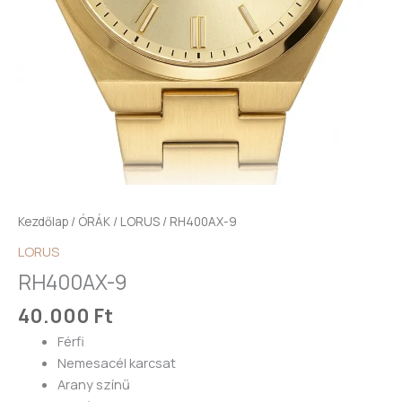
Kezdőlap
/
ÓRÁK
/
LORUS
/ RH400AX-9
LORUS
RH400AX-9
40.000
Ft
Férfi
Nemesacél karcsat
Arany színű