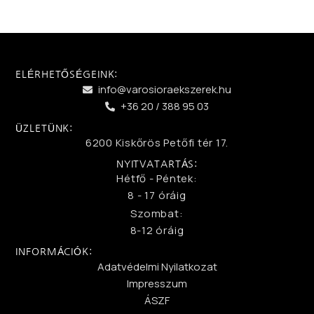
ELÉRHETŐSÉGEINK:
info@varosioraekszerek.hu
+36 20 / 388 95 03
ÜZLETÜNK:
6200 Kiskőrös Petőfi tér 17.
NYITVATARTÁS:
Hétfő - Péntek:
8 - 17 óráig
Szombat:
8-12 óráig
INFORMÁCIÓK:
Adatvédelmi Nyilatkozat
Impresszum
ÁSZF