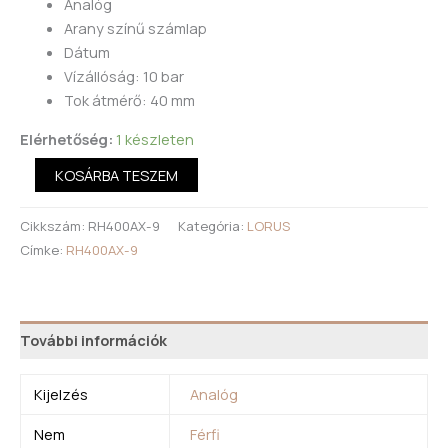
Analóg
Arany színű számlap
Dátum
Vízállóság: 10 bar
Tok átmérő: 40 mm
Elérhetőség:
1 készleten
KOSÁRBA TESZEM
Cikkszám:
RH400AX-9
Kategória:
LORUS
Címke:
RH400AX-9
További információk
Kijelzés
Analóg
Nem
Férfi