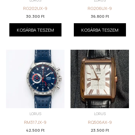
LORUS
LORUS
RG202UX-9
RG206UX-9
30.300
Ft
36.800
Ft
KOSÁRBA TESZEM
KOSÁRBA TESZEM
LORUS
LORUS
RM317JX-9
RQ506AX-9
42.500
Ft
23.500
Ft