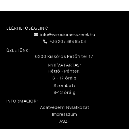
ELÉRHETŐSÉGEINK:
info@varosioraekszerek.hu
+36 20 / 388 95 03
ÜZLETÜNK:
6200 Kiskőrös Petőfi tér 17.
NYITVATARTÁS:
Hétfő - Péntek:
8 - 17 óráig
Szombat:
8-12 óráig
INFORMÁCIÓK:
Adatvédelmi Nyilatkozat
Impresszum
ÁSZF