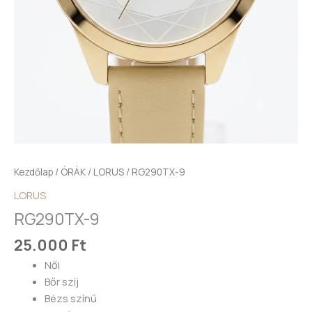
Kezdőlap
/
ÓRÁK
/
LORUS
/ RG290TX-9
LORUS
RG290TX-9
25.000
Ft
Női
Bőr szíj
Bézs színű