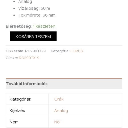
Analóg
Vízállóság: 50 m
Tok mérete: 36 mm
Elérhetőség:
1 készleten
KOSÁRBA TESZEM
Cikkszám:
RG290TX-9
Kategória:
LORUS
Címke:
RG290TX-9
További információk
Kategóriák
Órák
Kijelzés
Analóg
Nem
Női