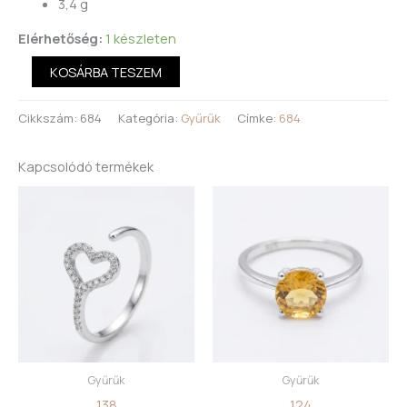
3,4 g
Elérhetőség:
1 készleten
KOSÁRBA TESZEM
Cikkszám:
684
Kategória:
Gyűrűk
Címke:
684
Kapcsolódó termékek
Gyűrűk
Gyűrűk
138
124