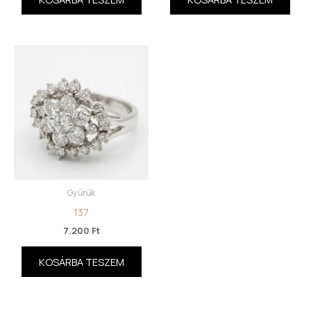
Gyűrűk
137
7.200
Ft
KOSÁRBA TESZEM