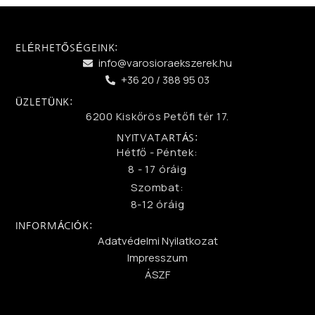
ELÉRHETŐSÉGEINK:
info@varosioraekszerek.hu
+36 20 / 388 95 03
ÜZLETÜNK:
6200 Kiskőrös Petőfi tér 17.
NYITVATARTÁS:
Hétfő - Péntek:
8 - 17 óráig
Szombat:
8-12 óráig
INFORMÁCIÓK:
Adatvédelmi Nyilatkozat
Impresszum
ÁSZF