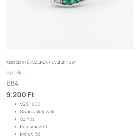
Kezdőlap
/
ÉKSZEREK
/
Gyűrűk
/ 684
Gyűrűk
684
9.200
Ft
925/1000
Swarovski kövek
Színes
Ródiumozott
Méret: 56