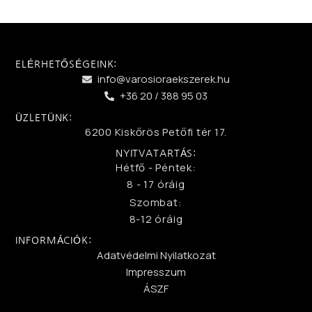
ELÉRHETŐSÉGEINK:
info@varosioraekszerek.hu
+36 20 / 388 95 03
ÜZLETÜNK:
6200 Kiskőrös Petőfi tér 17.
NYITVATARTÁS:
Hétfő - Péntek:
8 - 17 óráig
Szombat:
8-12 óráig
INFORMÁCIÓK:
Adatvédelmi Nyilatkozat
Impresszum
ÁSZF