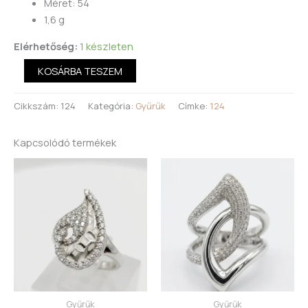
Méret: 54
1,6 g
Elérhetőség:
1 készleten
KOSÁRBA TESZEM
Cikkszám:
124
Kategória:
Gyűrűk
Címke:
124
Kapcsolódó termékek
Gyűrűk
Gyűrűk