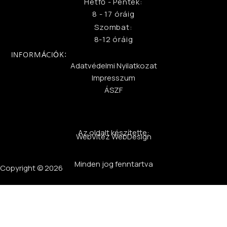
Hétfő - Péntek:
8 - 17 óráig
Szombat:
8-12 óráig
INFORMÁCIÓK:
Adatvédelmi Nyilatkozat
Impresszum
ÁSZF
Az oldalt készítette:
WebVitéz WebDesign
Minden jog fenntartva
Copyright © 2026