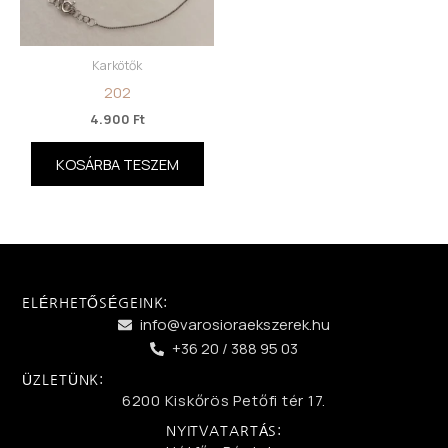
Karkötők
202
4.900
Ft
KOSÁRBA TESZEM
ELÉRHETŐSÉGEINK:
info@varosioraekszerek.hu
+36 20 / 388 95 03
ÜZLETÜNK:
6200 Kiskőrös Petőfi tér 17.
NYITVATARTÁS: