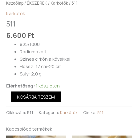
Kezdőlap
/
ÉKSZEREK
/
Karkötők
/ 511
Karkötők
511
6.600
Ft
925/1000
Ródiumozott
Színes cirkónia kövekkel
Hossz: 17 cm-20 cm
Súly: 2,0 g
Elérhetőség:
1 készleten
KOSÁRBA TESZEM
Cikkszám:
511
Kategória:
Karkötők
Címke:
511
Kapcsolódó termékek