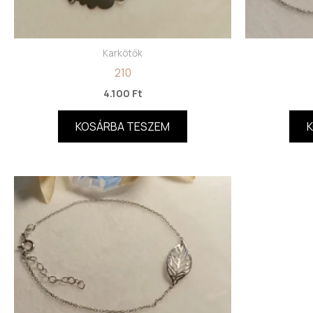
Karkötők
210
4.100
Ft
KOSÁRBA TESZEM