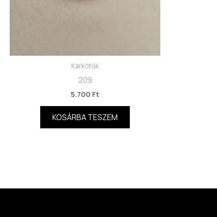
Karkötők
209
5.700
Ft
KOSÁRBA TESZEM