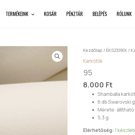
TERMÉKEINK
KOSÁR
PÉNZTÁR
BELÉPÉS
RÓLUNK
95
Kezdőlap
/
ÉKSZEREK
/
K
mennyiség
Karkötők
95
8.000
Ft
Shamballa karkö
6 db Swarovski g
Mérete: állítható
5,3 g
Elérhetőség:
1 készle