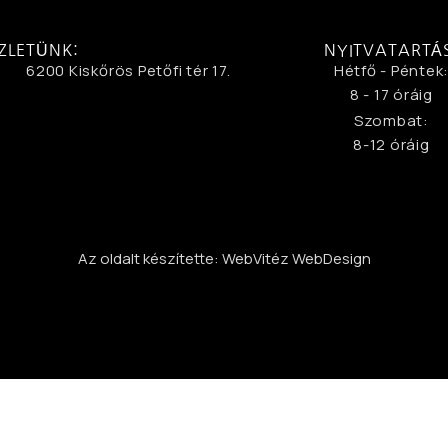
ZLETÜNK:
NYITVATARTÁ
6200 Kiskőrös Petőfi tér 17.
Hétfő - Péntek
8 - 17 óráig
Szombat:
8-12 óráig
Az oldalt készítette: WebVitéz WebDesign