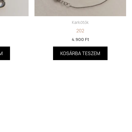
Karkötők
202
4.900
Ft
M
KOSÁRBA TESZEM