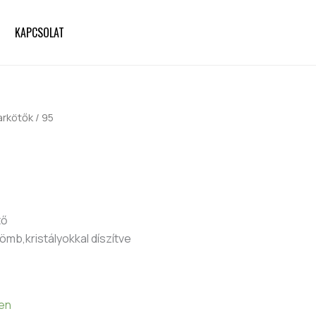
KAPCSOLAT
arkötők
/ 95
tő
ömb,kristályokkal díszítve
ten