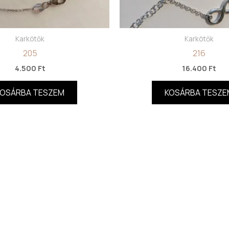
Karkötők
Karkötők
205
216
4.500
Ft
16.400
Ft
KOSÁRBA TESZEM
KOSÁRBA TESZE