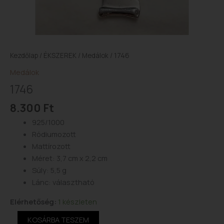
Kezdőlap
/
ÉKSZEREK
/
Medálok
/ 1746
Medálok
1746
8.300
Ft
925/1000
Ródiumozott
Mattírozott
Méret: 3,7 cm x 2,2 cm
Súly: 5,5 g
Lánc: választható
Elérhetőség:
1 készleten
KOSÁRBA TESZEM