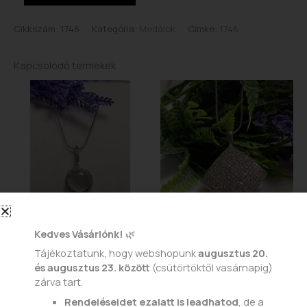
Cikkszám:
1746
Kategória:
Medálok
Címke:
1746
Kapcsolódó termékek
Medálok
Medálok
Kedves Vásárlónk!
🌿
278
76
Tájékoztatunk, hogy webshopunk
augusztus 20.
4.200
Ft
16.500
Ft
és augusztus 23. között
(csütörtöktől vasárnapig)
zárva tart.
KOSÁRBA TESZEM
KOSÁRBA TESZEM
Rendeléseidet ezalatt is leadhatod
, de a