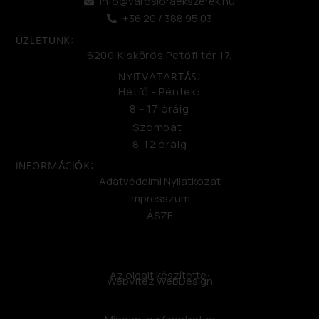
info@varosioraekszerek.hu
+36 20 / 388 95 03
ÜZLETÜNK:
6200 Kiskőrös Petőfi tér 17.
NYITVATARTÁS:
Hétfő - Péntek:
8 - 17 óráig
Szombat:
8-12 óráig
INFORMÁCIÓK:
Adatvédelmi Nyilatkozat
Impresszum
ÁSZF
Az oldalt készítette:
WebVitéz WebDesign