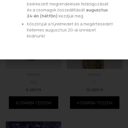
beérkezett megrendelések feldolgozását
és a csomagok összeállítását
augusztus
24-én (hétfőn)
kezdjük meg.
Köszönjük a türelmedet és a megértésedet!
Kellemes augusztus 20-ai ünnepet
kívánunk!
Medálok
Medálok
282
77
9.200
Ft
12.000
Ft
KOSÁRBA TESZEM
KOSÁRBA TESZEM