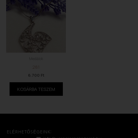
Medálok
281
6.700
Ft
KOSÁRBA TESZEM
ELÉRHETŐSÉGEINK: