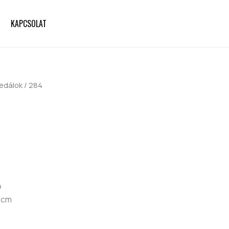
KAPCSOLAT
edálok
/ 284
ó
5cm