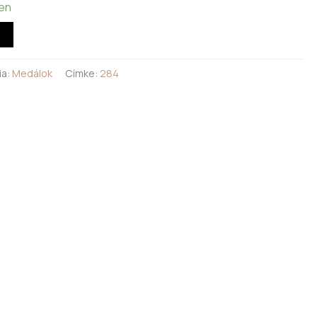
ten
ia:
Medálok
Címke:
284