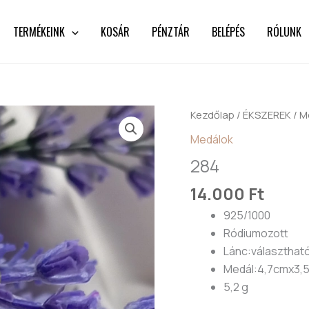
TERMÉKEINK
KOSÁR
PÉNZTÁR
BELÉPÉS
RÓLUNK
284
Kezdőlap
/
ÉKSZEREK
/
M
mennyiség
Medálok
284
14.000
Ft
925/1000
Ródiumozott
Lánc:választhat
Medál:4,7cmx3,
5,2 g