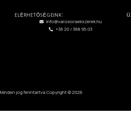
ELÉRHETŐSÉGEINK:
Ü
info@varosioraekszerek.hu
+36 20 / 388 95 03
Minden jog fenntartva Copyright © 2026