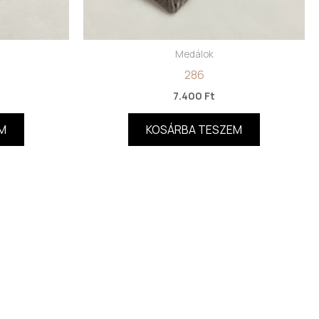
Medálok
286
7.400
Ft
M
KOSÁRBA TESZEM