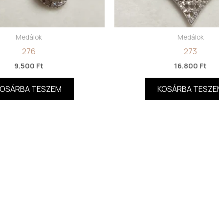
Medálok
Medálok
276
273
9.500
Ft
16.800
Ft
KOSÁRBA TESZEM
KOSÁRBA TESZE