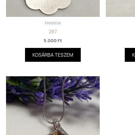
Medálok
287
5.000
Ft
KOSÁRBA TESZEM