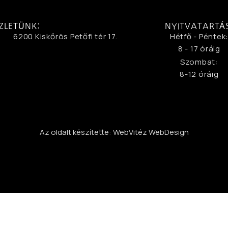
ZLETÜNK:
NYITVATARTÁ
6200 Kiskőrös Petőfi tér 17.
Hétfő - Péntek
8 - 17 óráig
Szombat:
8-12 óráig
Az oldalt készítette: WebVitéz WebDesign