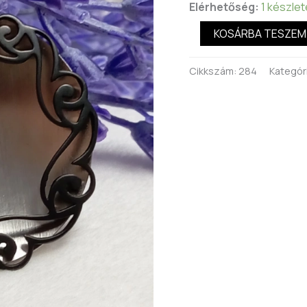
Elérhetőség:
1 készle
KOSÁRBA TESZEM
Cikkszám:
284
Kategór