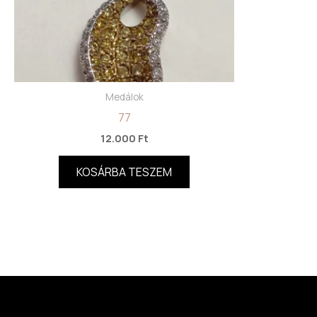
Medálok
77
12.000
Ft
KOSÁRBA TESZEM