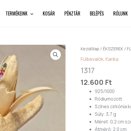
TERMÉKEINK
KOSÁR
PÉNZTÁR
BELÉPÉS
RÓLUNK
1317
Kezdőlap
/
ÉKSZEREK
/
F
mennyiség
Fülbevalók
,
Karika
1317
12.600
Ft
925/1000
Ródiumozott
Színes cirkónia 
Súly: 3,7 g
Méret: 0,2 cm sz
Átmérő: 2,0 cm