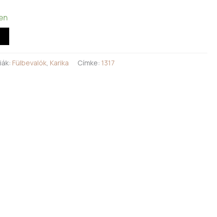
ten
iák:
Fülbevalók
,
Karika
Címke:
1317