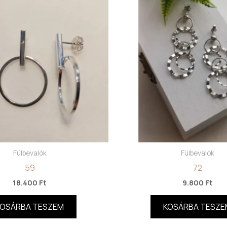
Fülbevalók
Fülbevalók
59
72
18.400
Ft
9.800
Ft
KOSÁRBA TESZEM
KOSÁRBA TESZE