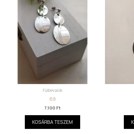
Fülbevalók
69
7.100
Ft
KOSÁRBA TESZEM