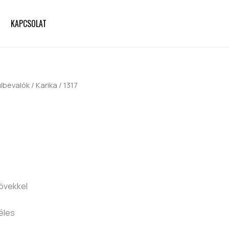
KAPCSOLAT
ülbevalók
/
Karika
/ 1317
kövekkel
éles