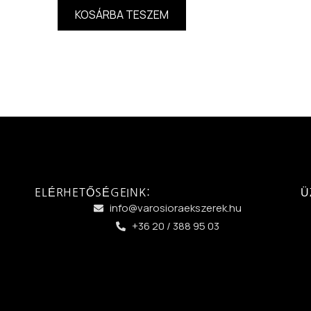
KOSÁRBA TESZEM
ELÉRHETŐSÉGEINK:
Ü
info@varosioraekszerek.hu
+36 20 / 388 95 03