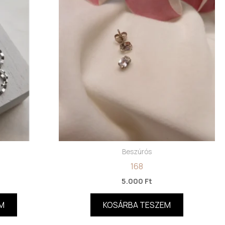
Beszúrós
168
5.000
Ft
M
KOSÁRBA TESZEM