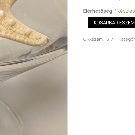
Elérhetőség:
1 készle
KOSÁRBA TESZEM
Cikkszám:
1317
Kategór