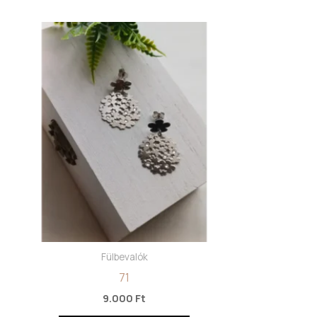
Fülbevalók
71
9.000
Ft