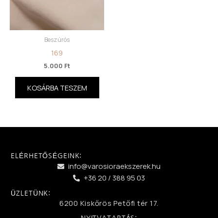
Beszúrós
169
5.000
Ft
KOSÁRBA TESZEM
ELÉRHETŐSÉGEINK:
info@varosioraekszerek.hu
+36 20 / 388 95 03
ÜZLETÜNK:
6200 Kiskőrös Petőfi tér 17.
NYITVATARTÁS: