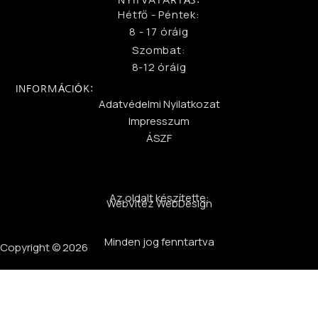
Hétfő - Péntek:
8 - 17 óráig
Szombat:
8-12 óráig
INFORMÁCIÓK:
Adatvédelmi Nyilatkozat
Impresszum
ÁSZF
Az oldalt készítette:
WebVitéz WebDesign
Minden jog fenntartva
Copyright © 2026