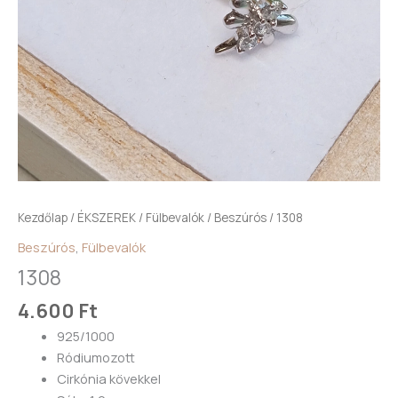
Kezdőlap
/
ÉKSZEREK
/
Fülbevalók
/
Beszúrós
/ 1308
Beszúrós
,
Fülbevalók
1308
4.600
Ft
925/1000
Ródiumozott
Cirkónia kövekkel