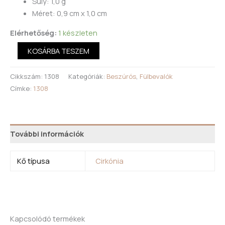
Súly: 1,0 g
Méret: 0,9 cm x 1,0 cm
Elérhetőség:
1 készleten
KOSÁRBA TESZEM
Cikkszám:
1308
Kategóriák:
Beszúrós
,
Fülbevalók
Címke:
1308
További információk
Kő típusa
Cirkónia
Kapcsolódó termékek