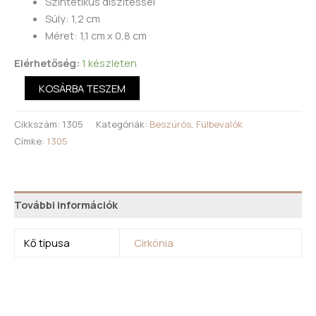
Szintetikus díszítéssel
Súly: 1,2 cm
Méret: 1,1 cm x 0,8 cm
Elérhetőség:
1 készleten
KOSÁRBA TESZEM
Cikkszám:
1305
Kategóriák:
Beszúrós
,
Fülbevalók
Címke:
1305
További információk
Kő típusa
Cirkónia