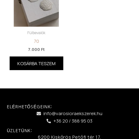
Fülbevalók
70
7.000
Ft
KOSÁRBA TESZEM
ELÉRHETŐSÉGEINK:
info@varosioraekszerek.hu
+36 20 / 388 95 03
ÜZLETÜNK:
6200 Kiskőrös Petőfi tér 17.