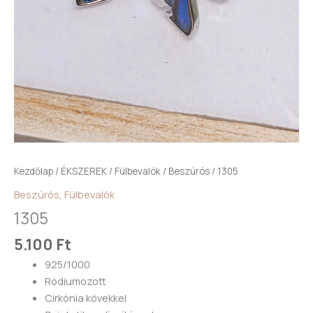
Kezdőlap
/
ÉKSZEREK
/
Fülbevalók
/
Beszúrós
/ 1305
Beszúrós
,
Fülbevalók
1305
5.100
Ft
925/1000
Ródiumozott
Cirkónia kövekkel