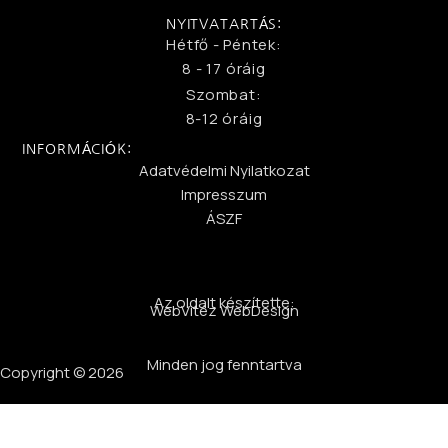
NYITVATARTÁS:
Hétfő - Péntek:
8 - 17 óráig
Szombat:
8-12 óráig
INFORMÁCIÓK:
Adatvédelmi Nyilatkozat
Impresszum
ÁSZF
Az oldalt készítette:
WebVitéz WebDesign
Minden jog fenntartva
Copyright © 2026