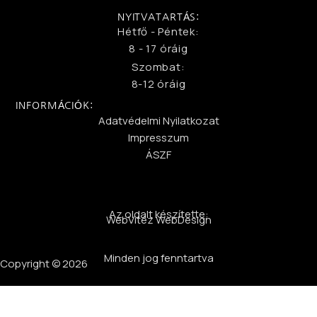
NYITVATARTÁS:
Hétfő - Péntek:
8 - 17 óráig
Szombat:
8-12 óráig
INFORMÁCIÓK:
Adatvédelmi Nyilatkozat
Impresszum
ÁSZF
Az oldalt készítette:
WebVitéz WebDesign
Minden jog fenntartva
Copyright © 2026