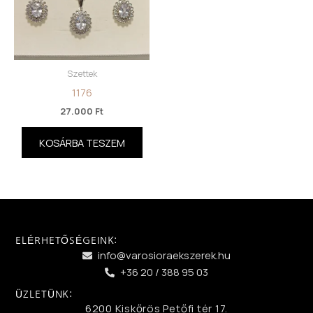
Szettek
1176
27.000
Ft
KOSÁRBA TESZEM
ELÉRHETŐSÉGEINK:
info@varosioraekszerek.hu
+36 20 / 388 95 03
ÜZLETÜNK:
6200 Kiskőrös Petőfi tér 17.