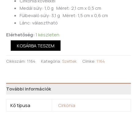
Cirkónia kövekkel
Medál súly: 1,0 g Méret: 2,1 cm x 0,5 cm
Fülbevaló súly: 3,1 g Méret: 1,5 cm x 0,6 cm
Lánc: választható
Elérhetőség:
1 készleten
KOSÁRBA TESZEM
Cikkszám:
1164
Kategória:
Szettek
Címke:
1164
További információk
Kő típusa
Cirkónia