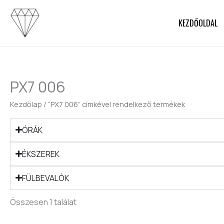
Skip
to
KEZDŐOLDAL
content
PX7 006
Kezdőlap
/ “PX7 006” címkével rendelkező termékek
ÓRÁK
ÉKSZEREK
FÜLBEVALÓK
Összesen 1 találat