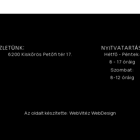
ZLETÜNK:
NYITVATARTÁ
6200 Kiskőrös Petőfi tér 17.
Hétfő - Péntek
8 - 17 óráig
Szombat:
8-12 óráig
Az oldalt készítette: WebVitéz WebDesign