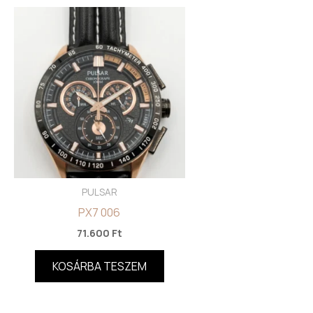
PULSAR
PX7 006
71.600
Ft
KOSÁRBA TESZEM