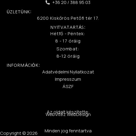
+36 20 / 388 95 03
ÜZLETÜNK:
6200 Kiskőrös Petőfi tér 17.
NYITVATARTÁS:
Hétfő - Péntek:
8 - 17 óráig
Szombat:
8-12 óráig
INFORMÁCIÓK:
Adatvédelmi Nyilatkozat
Impresszum
ÁSZF
Az oldalt készítette:
WebVitéz WebDesign
Minden jog fenntartva
Copyright © 2026