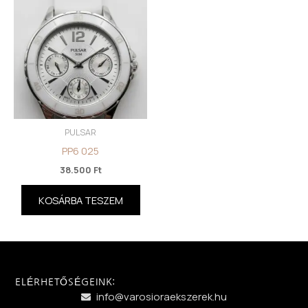
PULSAR
PP6 025
38.500
Ft
KOSÁRBA TESZEM
ELÉRHETŐSÉGEINK:
info@varosioraekszerek.hu