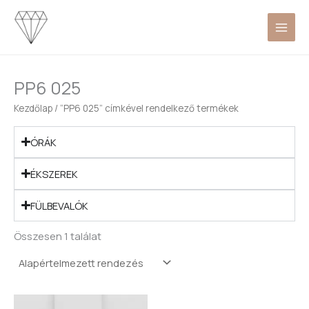
Skip
to
content
PP6 025
Kezdőlap
/ “PP6 025” címkével rendelkező termékek
ÓRÁK
ÉKSZEREK
FÜLBEVALÓK
Összesen 1 találat