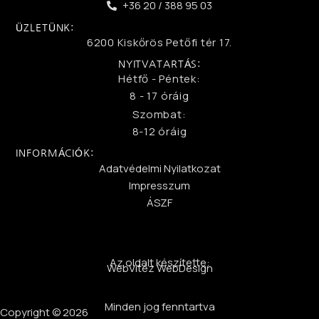
+36 20 / 388 95 03
ÜZLETÜNK:
6200 Kiskőrös Petőfi tér 17.
NYITVATARTÁS:
Hétfő - Péntek:
8 - 17 óráig
Szombat:
8-12 óráig
INFORMÁCIÓK:
Adatvédelmi Nyilatkozat
Impresszum
ÁSZF
Az oldalt készítette:
WebVitéz WebDesign
Minden jog fenntartva
Copyright © 2026