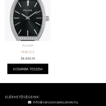
PULSAR
PH8 073
36.500
Ft
KOSÁRBA TESZEM
ELÉRHETŐSÉGEINK:
info@varosioraekszerek.hu