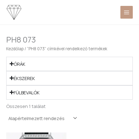
Skip
to
content
PH8 073
Kezdőlap
/ “PH8 073” címkével rendelkező termékek
ÓRÁK
ÉKSZEREK
FÜLBEVALÓK
Összesen 1 találat