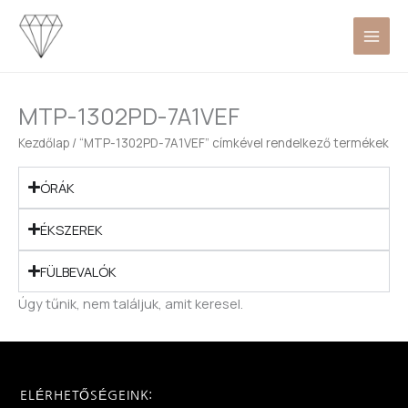
Skip
to
content
MTP-1302PD-7A1VEF
Kezdőlap
/ “MTP-1302PD-7A1VEF” címkével rendelkező termékek
ÓRÁK
ÉKSZEREK
FÜLBEVALÓK
Úgy tűnik, nem találjuk, amit keresel.
ELÉRHETŐSÉGEINK: