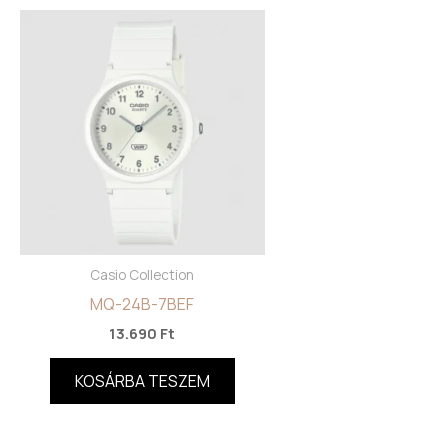
Casio Collection
MQ-24B-7BEF
13.690
Ft
KOSÁRBA TESZEM