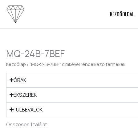
Skip
to
KEZDŐOLDAL
content
MQ-24B-7BEF
Kezdőlap
/ “MQ-24B-7BEF” címkével rendelkező termékek
ÓRÁK
ÉKSZEREK
FÜLBEVALÓK
Összesen 1 találat