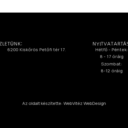
ZLETÜNK:
NYITVATARTÁ
6200 Kiskőrös Petőfi tér 17.
Hétfő - Péntek
8 - 17 óráig
Szombat:
8-12 óráig
Az oldalt készítette: WebVitéz WebDesign