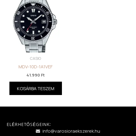
CASIO
MDV-10D-1A1VEF
41.990
Ft
KOSÁRBA TESZEM
ELÉRHETŐSÉGEINK:
info@varosioraekszerek.hu