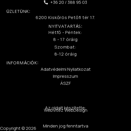
+36 20 / 388 95 03
ÜZLETÜNK:
6200 Kiskőrös Petőfi tér 17.
NYITVATARTÁS:
Hétfő - Péntek:
8 - 17 óráig
Szombat:
8-12 óráig
INFORMÁCIÓK:
Adatvédelmi Nyilatkozat
Impresszum
ÁSZF
Az oldalt készítette:
WebVitéz WebDesign
Minden jog fenntartva
Copyright © 2026