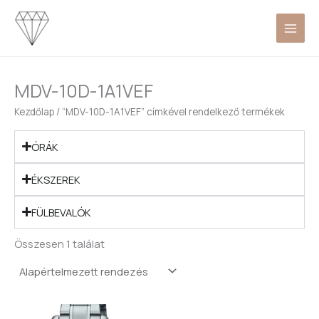
Skip
to
content
MDV-10D-1A1VEF
Kezdőlap
/ “MDV-10D-1A1VEF” címkével rendelkező termékek
ÓRÁK
ÉKSZEREK
FÜLBEVALÓK
Összesen 1 találat