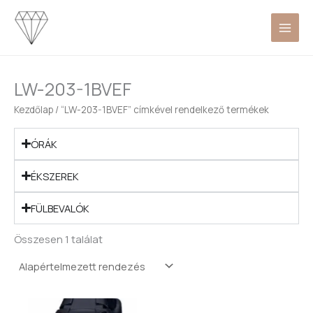
Skip
to
content
LW-203-1BVEF
Kezdőlap
/ “LW-203-1BVEF” címkével rendelkező termékek
ÓRÁK
ÉKSZEREK
FÜLBEVALÓK
Összesen 1 találat