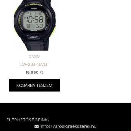
CASIO
LW-203-1BVEF
16.990
Ft
KOSÁRBA TESZEM
ELÉRHETŐSÉGEINK:
info@varosioraekszerek.hu