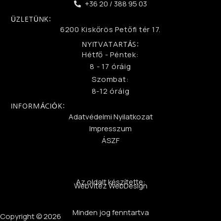
+36 20 / 388 95 03
ÜZLETÜNK:
6200 Kiskőrös Petőfi tér 17.
NYITVATARTÁS:
Hétfő - Péntek:
8 - 17 óráig
Szombat:
8-12 óráig
INFORMÁCIÓK:
Adatvédelmi Nyilatkozat
Impresszum
ÁSZF
Az oldalt készítette:
WebVitéz WebDesign
Minden jog fenntartva
Copyright © 2026