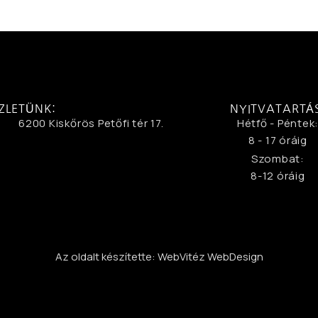
ZLETÜNK:
NYITVATARTÁ
6200 Kiskőrös Petőfi tér 17.
Hétfő - Péntek
8 - 17 óráig
Szombat:
8-12 óráig
Az oldalt készítette: WebVitéz WebDesign