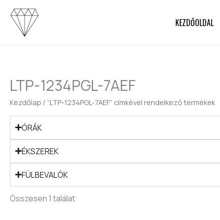
Skip
to
KEZDŐOLDAL
content
LTP-1234PGL-7AEF
Kezdőlap
/ “LTP-1234PGL-7AEF” címkével rendelkező termékek
ÓRÁK
ÉKSZEREK
FÜLBEVALÓK
Összesen 1 találat