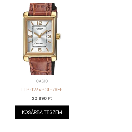
CASIO
LTP-1234PGL-7AEF
20.990
Ft
KOSÁRBA TESZEM