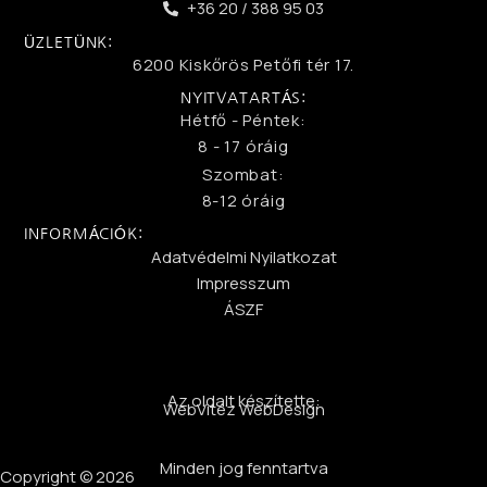
+36 20 / 388 95 03
ÜZLETÜNK:
6200 Kiskőrös Petőfi tér 17.
NYITVATARTÁS:
Hétfő - Péntek:
8 - 17 óráig
Szombat:
8-12 óráig
INFORMÁCIÓK:
Adatvédelmi Nyilatkozat
Impresszum
ÁSZF
Az oldalt készítette:
WebVitéz WebDesign
Minden jog fenntartva
Copyright © 2026