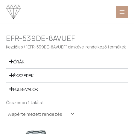
Skip
to
content
EFR-539DE-8AVUEF
Kezdőlap
/ “EFR-539DE-8AVUEF” címkével rendelkező termékek
ÓRÁK
ÉKSZEREK
FÜLBEVALÓK
Összesen 1 találat