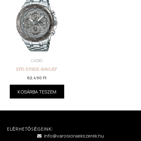
CASIO
EFR-539DE-8AVUEF
62.490
Ft
KOSÁRBA TESZEM
ELÉRHETŐSÉGEINK:
info@varosioraekszerek.hu