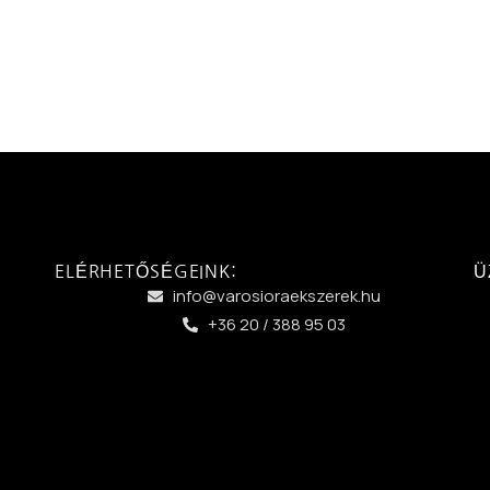
ELÉRHETŐSÉGEINK:
Ü
info@varosioraekszerek.hu
+36 20 / 388 95 03