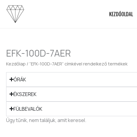
Skip
to
KEZDŐOLDAL
content
EFK-100D-7AER
Kezdőlap
/ “EFK-100D-7AER” címkével rendelkező termékek
ÓRÁK
ÉKSZEREK
FÜLBEVALÓK
Úgy tűnik, nem találjuk, amit keresel.