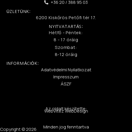
+36 20 / 388 95 03
ÜZLETÜNK:
6200 Kiskőrös Petőfi tér 17.
NYITVATARTÁS:
Hétfő - Péntek:
8 - 17 óráig
Szombat:
8-12 óráig
INFORMÁCIÓK:
Adatvédelmi Nyilatkozat
Impresszum
ÁSZF
Az oldalt készítette:
WebVitéz WebDesign
Minden jog fenntartva
Copyright © 2026