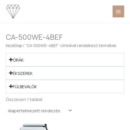
Skip
to
content
CA-500WE-4BEF
Kezdőlap
/ “CA-500WE-4BEF” címkével rendelkező termékek
ÓRÁK
ÉKSZEREK
FÜLBEVALÓK
Összesen 1 találat