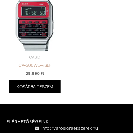
CASIO
CA-500WE-4BEF
29.990
Ft
KOSÁRBA TESZEM
ELÉRHETŐSÉGEINK:
info@varosioraekszerek.hu