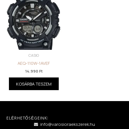
CASIO
AEQ-110W-1AVEF
14.990
Ft
KOSÁRBA TESZEM
ELÉRHETŐSÉGEINK:
info@varosioraekszerek.hu