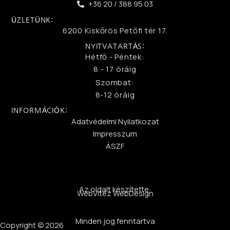
+36 20 / 388 95 03
ÜZLETÜNK:
6200 Kiskőrös Petőfi tér 17.
NYITVATARTÁS:
Hétfő - Péntek:
8 - 17 óráig
Szombat:
8-12 óráig
INFORMÁCIÓK:
Adatvédelmi Nyilatkozat
Impresszum
ÁSZF
Az oldalt készítette:
WebVitéz WebDesign
Minden jog fenntartva
Copyright © 2026