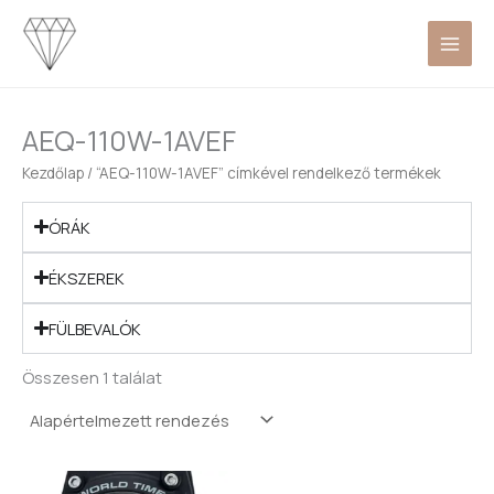
Skip
to
content
AEQ-110W-1AVEF
Kezdőlap
/ “AEQ-110W-1AVEF” címkével rendelkező termékek
ÓRÁK
ÉKSZEREK
FÜLBEVALÓK
Összesen 1 találat