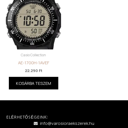
Casio Collection
AE-1700H-1AVEF
22.290
Ft
KOSÁRBA TESZEM
ELÉRHETŐSÉGEINK:
info@varosioraekszerek.hu