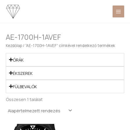
Skip
to
content
AE-1700H-1AVEF
Kezdőlap
/ “AE-1700H-1AVEF” címkével rendelkező termékek
ÓRÁK
ÉKSZEREK
FÜLBEVALÓK
Összesen 1 találat