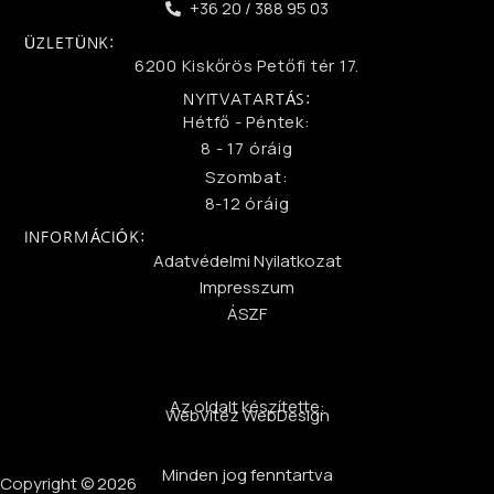
+36 20 / 388 95 03
ÜZLETÜNK:
6200 Kiskőrös Petőfi tér 17.
NYITVATARTÁS:
Hétfő - Péntek:
8 - 17 óráig
Szombat:
8-12 óráig
INFORMÁCIÓK:
Adatvédelmi Nyilatkozat
Impresszum
ÁSZF
Az oldalt készítette:
WebVitéz WebDesign
Minden jog fenntartva
Copyright © 2026