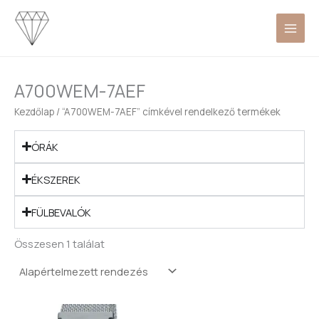
Skip
to
content
A700WEM-7AEF
Kezdőlap
/ “A700WEM-7AEF” címkével rendelkező termékek
ÓRÁK
ÉKSZEREK
FÜLBEVALÓK
Összesen 1 találat