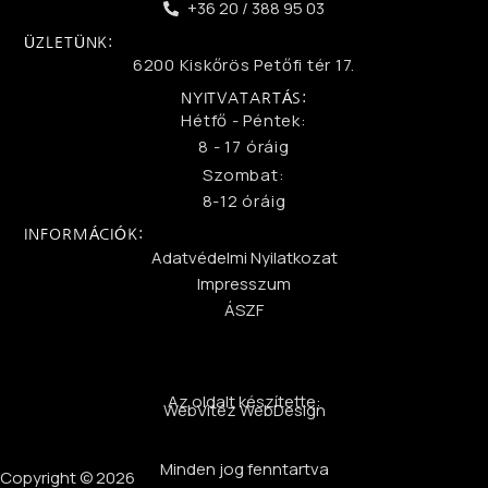
+36 20 / 388 95 03
ÜZLETÜNK:
6200 Kiskőrös Petőfi tér 17.
NYITVATARTÁS:
Hétfő - Péntek:
8 - 17 óráig
Szombat:
8-12 óráig
INFORMÁCIÓK:
Adatvédelmi Nyilatkozat
Impresszum
ÁSZF
Az oldalt készítette:
WebVitéz WebDesign
Minden jog fenntartva
Copyright © 2026