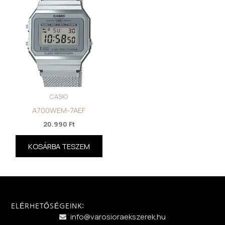
CASIO
A700WEM-7AEF
20.990
Ft
KOSÁRBA TESZEM
ELÉRHETŐSÉGEINK:
info@varosioraekszerek.hu