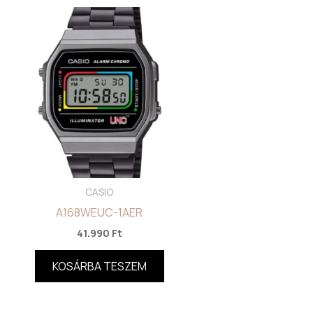
CASIO
A168WEUC-1AER
41.990
Ft
KOSÁRBA TESZEM