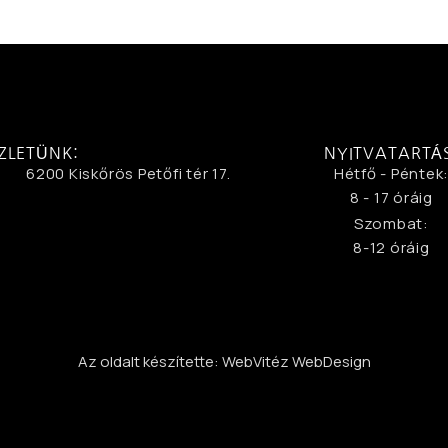
ZLETÜNK:
NYITVATARTÁ
6200 Kiskőrös Petőfi tér 17.
Hétfő - Péntek
8 - 17 óráig
Szombat:
8-12 óráig
Az oldalt készítette: WebVitéz WebDesign