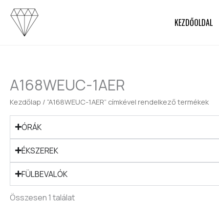
Skip
to
KEZDŐOLDAL
content
A168WEUC-1AER
Kezdőlap
/ “A168WEUC-1AER” címkével rendelkező termékek
ÓRÁK
ÉKSZEREK
FÜLBEVALÓK
Összesen 1 találat