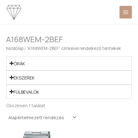
Skip
to
content
A168WEM-2BEF
Kezdőlap
/ “A168WEM-2BEF” címkével rendelkező termékek
ÓRÁK
ÉKSZEREK
FÜLBEVALÓK
Összesen 1 találat