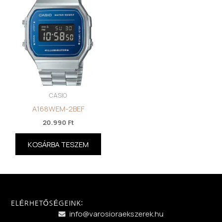
CASIO
A168WEM-2BEF
20.990
Ft
KOSÁRBA TESZEM
ELÉRHETŐSÉGEINK:
info@varosioraekszerek.hu