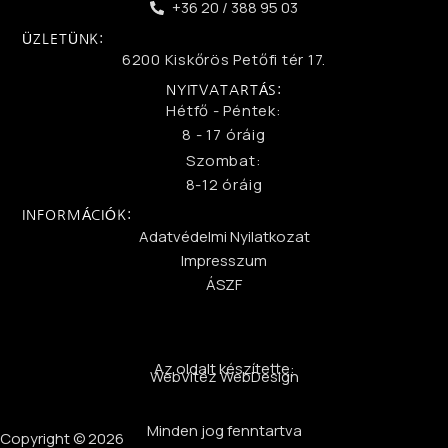
+36 20 / 388 95 03
ÜZLETÜNK:
6200 Kiskőrös Petőfi tér 17.
NYITVATARTÁS:
Hétfő - Péntek:
8 - 17 óráig
Szombat:
8-12 óráig
INFORMÁCIÓK:
Adatvédelmi Nyilatkozat
Impresszum
ÁSZF
Az oldalt készítette:
WebVitéz WebDesign
Minden jog fenntartva
Copyright © 2026