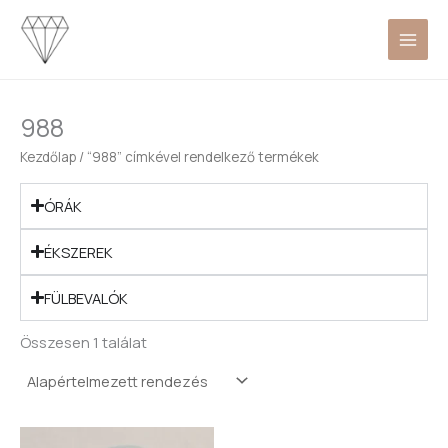
Skip
to
content
988
Kezdőlap
/ “988” címkével rendelkező termékek
ÓRÁK
ÉKSZEREK
FÜLBEVALÓK
Összesen 1 találat