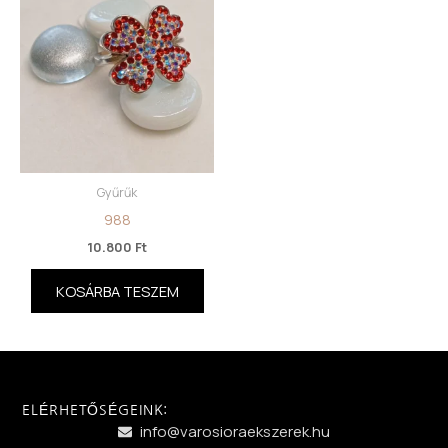
Gyűrűk
988
10.800
Ft
KOSÁRBA TESZEM
ELÉRHETŐSÉGEINK:
info@varosioraekszerek.hu