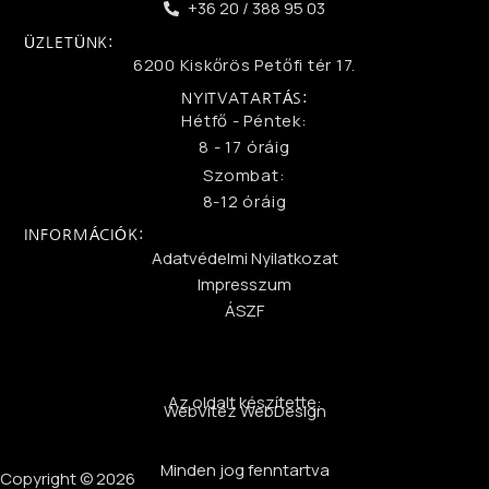
+36 20 / 388 95 03
ÜZLETÜNK:
6200 Kiskőrös Petőfi tér 17.
NYITVATARTÁS:
Hétfő - Péntek:
8 - 17 óráig
Szombat:
8-12 óráig
INFORMÁCIÓK:
Adatvédelmi Nyilatkozat
Impresszum
ÁSZF
Az oldalt készítette:
WebVitéz WebDesign
Minden jog fenntartva
Copyright © 2026