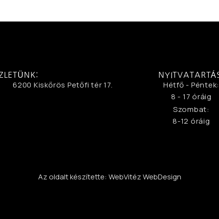
ZLETÜNK:
NYITVATARTÁ
6200 Kiskőrös Petőfi tér 17.
Hétfő - Péntek
8 - 17 óráig
Szombat:
8-12 óráig
Az oldalt készítette: WebVitéz WebDesign