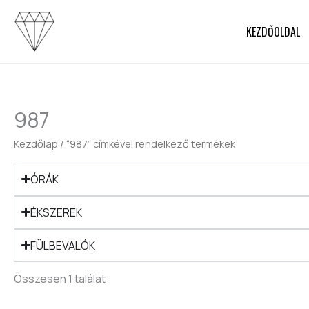
Skip
to
KEZDŐOLDAL
content
987
Kezdőlap
/ “987” címkével rendelkező termékek
ÓRÁK
ÉKSZEREK
FÜLBEVALÓK
Összesen 1 találat