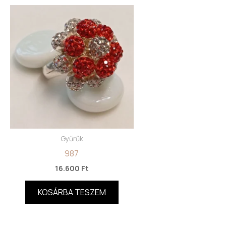
Gyűrűk
987
16.600
Ft
KOSÁRBA TESZEM