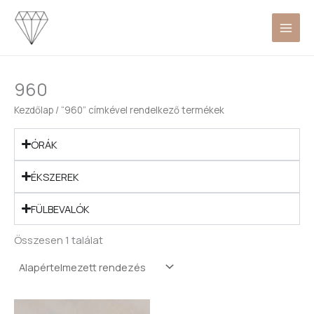
Skip
to
content
960
Kezdőlap
/ “960” címkével rendelkező termékek
ÓRÁK
ÉKSZEREK
FÜLBEVALÓK
Összesen 1 találat