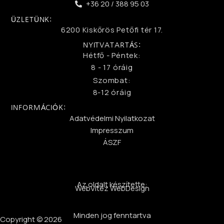
+36 20 / 388 95 03
ÜZLETÜNK:
6200 Kiskőrös Petőfi tér 17.
NYITVATARTÁS:
Hétfő - Péntek:
8 - 17 óráig
Szombat:
8-12 óráig
INFORMÁCIÓK:
Adatvédelmi Nyilatkozat
Impresszum
ÁSZF
Az oldalt készítette:
WebVitéz WebDesign
Minden jog fenntartva
Copyright © 2026