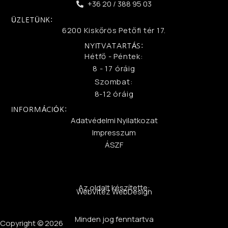
+36 20 / 388 95 03
ÜZLETÜNK:
6200 Kiskőrös Petőfi tér 17.
NYITVATARTÁS:
Hétfő - Péntek:
8 - 17 óráig
Szombat:
8-12 óráig
INFORMÁCIÓK:
Adatvédelmi Nyilatkozat
Impresszum
ÁSZF
Az oldalt készítette:
WebVitéz WebDesign
Minden jog fenntartva
Copyright © 2026