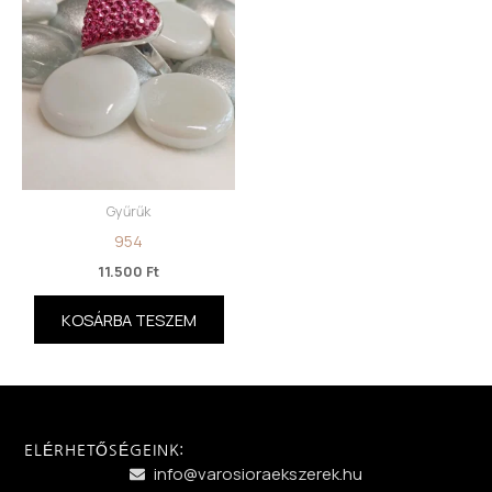
Gyűrűk
954
11.500
Ft
KOSÁRBA TESZEM
ELÉRHETŐSÉGEINK:
info@varosioraekszerek.hu