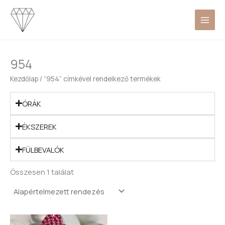
Skip
to
content
954
Kezdőlap
/ “954” címkével rendelkező termékek
ÓRÁK
ÉKSZEREK
FÜLBEVALÓK
Összesen 1 találat