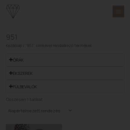
Skip
to
content
951
Kezdőlap
/ “951” címkével rendelkező termékek
ÓRÁK
ÉKSZEREK
FÜLBEVALÓK
Összesen 1 találat