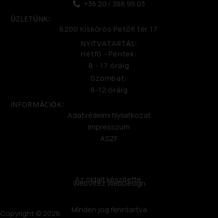
+36 20 / 388 95 03
ÜZLETÜNK:
6200 Kiskőrös Petőfi tér 17.
NYITVATARTÁS:
Hétfő - Péntek:
8 - 17 óráig
Szombat:
8-12 óráig
INFORMÁCIÓK:
Adatvédelmi Nyilatkozat
Impresszum
ÁSZF
Az oldalt készítette:
WebVitéz WebDesign
Minden jog fenntartva
Copyright © 2026