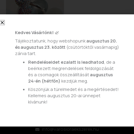
Kedves Vásárlónk!
🌿
Tájékoztatunk, hogy webshopunk
augusztus 20.
és augusztus 23. között
(csütörtöktől vasárnapig)
zárva tart.
Gyűrűk
Rendeléseidet ezalatt is leadhatod
, de a
951
beérkezett megrendelések feldolgozását
20.000
Ft
és a csomagok összeállítását
augusztus
24-én (hétfőn)
kezdjük meg.
KOSÁRBA TESZEM
Köszönjük a türelmedet és a megértésedet!
Kellemes augusztus 20-ai ünnepet
kívánunk!
ELÉRHETŐSÉGEINK:
info@varosioraekszerek.hu