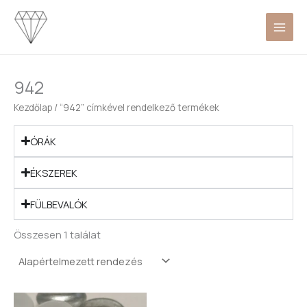
Skip
to
content
942
Kezdőlap
/ “942” címkével rendelkező termékek
ÓRÁK
ÉKSZEREK
FÜLBEVALÓK
Összesen 1 találat