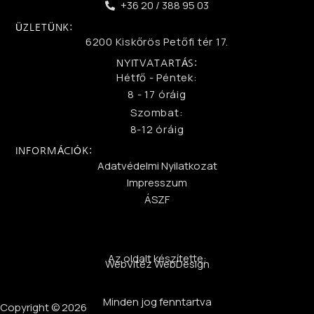
+36 20 / 388 95 03
ÜZLETÜNK:
6200 Kiskőrös Petőfi tér 17.
NYITVATARTÁS:
Hétfő - Péntek:
8 - 17 óráig
Szombat:
8-12 óráig
INFORMÁCIÓK:
Adatvédelmi Nyilatkozat
Impresszum
ÁSZF
Az oldalt készítette:
WebVitéz WebDesign
Minden jog fenntartva
Copyright © 2026