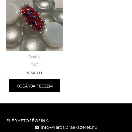
Gyűrűk
942
5.800
Ft
KOSÁRBA TESZEM
ELÉRHETŐSÉGEINK:
info@varosioraekszerek.hu