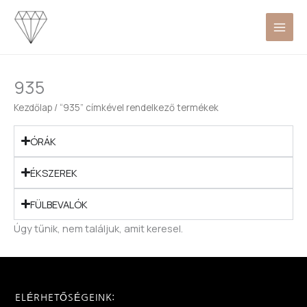
Skip
to
content
935
Kezdőlap
/ “935” címkével rendelkező termékek
ÓRÁK
ÉKSZEREK
FÜLBEVALÓK
Úgy tűnik, nem találjuk, amit keresel.
ELÉRHETŐSÉGEINK: