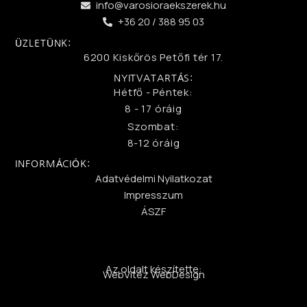
info@varosioraekszerek.hu
+36 20 / 388 95 03
ÜZLETÜNK:
6200 Kiskőrös Petőfi tér 17.
NYITVATARTÁS:
Hétfő - Péntek:
8 - 17 óráig
Szombat:
8-12 óráig
INFORMÁCIÓK:
Adatvédelmi Nyilatkozat
Impresszum
ÁSZF
Az oldalt készítette:
WebVitéz WebDesign