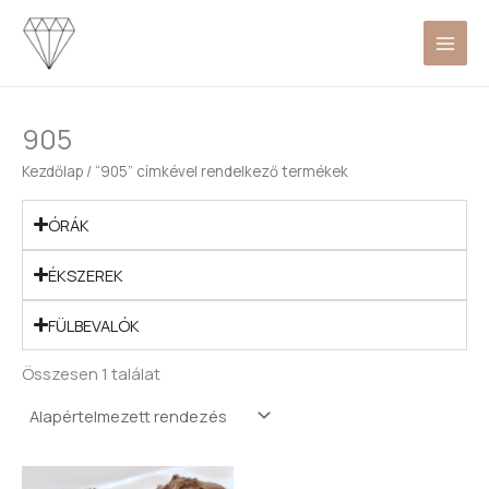
Skip
to
content
905
Kezdőlap
/ “905” címkével rendelkező termékek
ÓRÁK
ÉKSZEREK
FÜLBEVALÓK
Összesen 1 találat