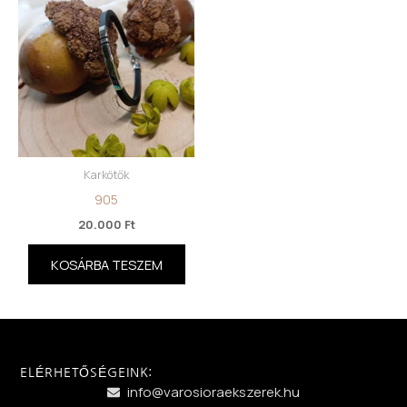
Karkötők
905
20.000
Ft
KOSÁRBA TESZEM
ELÉRHETŐSÉGEINK:
info@varosioraekszerek.hu