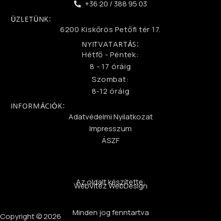
+36 20 / 388 95 03
ÜZLETÜNK:
6200 Kiskőrös Petőfi tér 17.
NYITVATARTÁS:
Hétfő - Péntek:
8 - 17 óráig
Szombat:
8-12 óráig
INFORMÁCIÓK:
Adatvédelmi Nyilatkozat
Impresszum
ÁSZF
Az oldalt készítette:
WebVitéz WebDesign
Minden jog fenntartva
Copyright © 2026