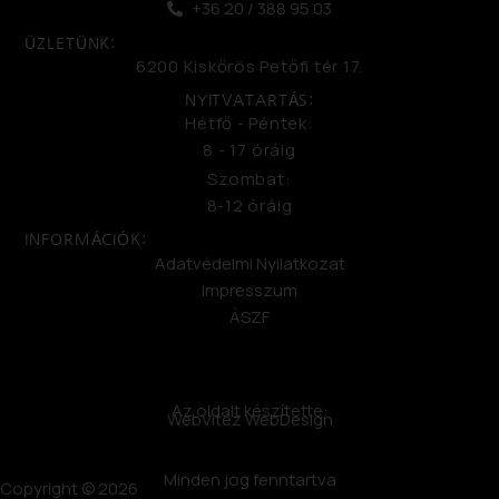
+36 20 / 388 95 03
ÜZLETÜNK:
6200 Kiskőrös Petőfi tér 17.
NYITVATARTÁS:
Hétfő - Péntek:
8 - 17 óráig
Szombat:
8-12 óráig
INFORMÁCIÓK:
Adatvédelmi Nyilatkozat
Impresszum
ÁSZF
Az oldalt készítette:
WebVitéz WebDesign
Minden jog fenntartva
Copyright © 2026