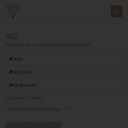
Skip
to
content
852
Kezdőlap
/ “852” címkével rendelkező termékek
ÓRÁK
ÉKSZEREK
FÜLBEVALÓK
Összesen 1 találat