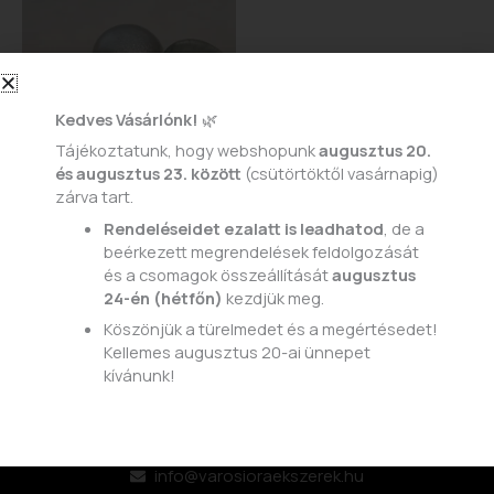
Kedves Vásárlónk!
🌿
Tájékoztatunk, hogy webshopunk
augusztus 20.
és augusztus 23. között
(csütörtöktől vasárnapig)
zárva tart.
Gyűrűk
Rendeléseidet ezalatt is leadhatod
, de a
852
beérkezett megrendelések feldolgozását
15.000
Ft
és a csomagok összeállítását
augusztus
24-én (hétfőn)
kezdjük meg.
KOSÁRBA TESZEM
Köszönjük a türelmedet és a megértésedet!
Kellemes augusztus 20-ai ünnepet
kívánunk!
ELÉRHETŐSÉGEINK:
info@varosioraekszerek.hu