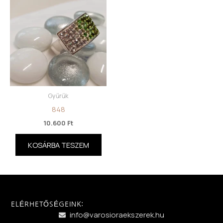
Gyűrűk
848
10.600
Ft
KOSÁRBA TESZEM
ELÉRHETŐSÉGEINK:
info@varosioraekszerek.hu