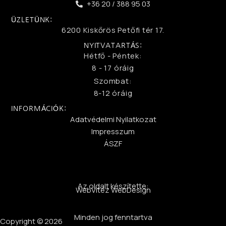
+36 20 / 388 95 03
ÜZLETÜNK:
6200 Kiskőrös Petőfi tér 17.
NYITVATARTÁS:
Hétfő - Péntek:
8 - 17 óráig
Szombat:
8-12 óráig
INFORMÁCIÓK:
Adatvédelmi Nyilatkozat
Impresszum
ÁSZF
Az oldalt készítette:
WebVitéz WebDesign
Minden jog fenntartva
Copyright © 2026