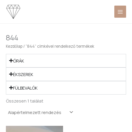
Skip
to
content
844
Kezdőlap
/ “844” címkével rendelkező termékek
ÓRÁK
ÉKSZEREK
FÜLBEVALÓK
Összesen 1 találat