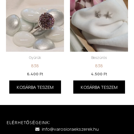
Gyűrűk
Beszúrós
838
838
6.400
Ft
4.500
Ft
KOSÁRBA TESZEM
KOSÁRBA TESZEM
ELÉRHETŐSÉGEINK:
info@varosioraekszerek.hu