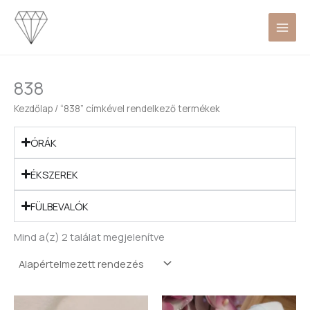
Skip
to
content
838
Kezdőlap
/ “838” címkével rendelkező termékek
ÓRÁK
ÉKSZEREK
FÜLBEVALÓK
Mind a(z) 2 találat megjelenítve