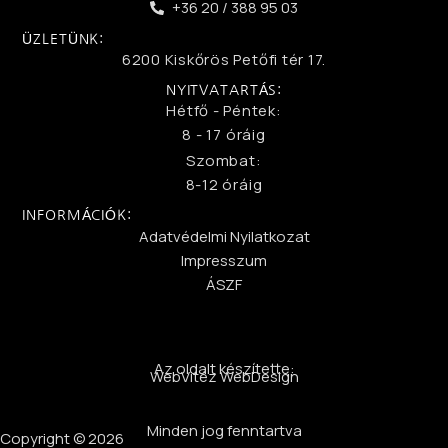
+36 20 / 388 95 03
ÜZLETÜNK:
6200 Kiskőrös Petőfi tér 17.
NYITVATARTÁS:
Hétfő - Péntek:
8 - 17 óráig
Szombat:
8-12 óráig
INFORMÁCIÓK:
Adatvédelmi Nyilatkozat
Impresszum
ÁSZF
Az oldalt készítette:
WebVitéz WebDesign
Minden jog fenntartva
Copyright © 2026