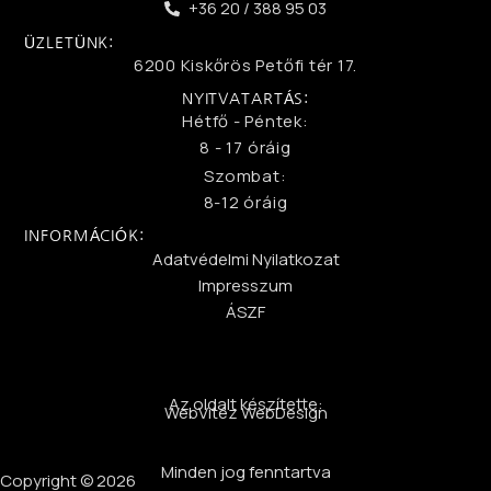
+36 20 / 388 95 03
ÜZLETÜNK:
6200 Kiskőrös Petőfi tér 17.
NYITVATARTÁS:
Hétfő - Péntek:
8 - 17 óráig
Szombat:
8-12 óráig
INFORMÁCIÓK:
Adatvédelmi Nyilatkozat
Impresszum
ÁSZF
Az oldalt készítette:
WebVitéz WebDesign
Minden jog fenntartva
Copyright © 2026