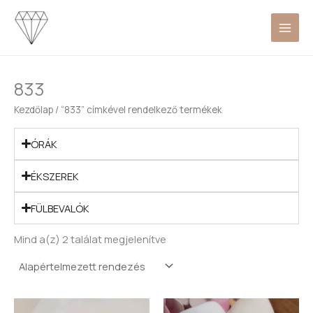
Skip
to
content
833
Kezdőlap
/ “833” címkével rendelkező termékek
ÓRÁK
ÉKSZEREK
FÜLBEVALÓK
Mind a(z) 2 találat megjelenítve