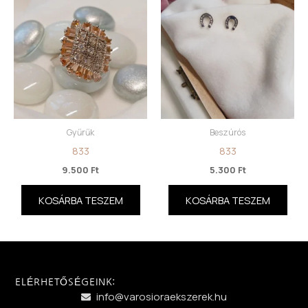
Gyűrűk
Beszúrós
833
833
9.500
Ft
5.300
Ft
KOSÁRBA TESZEM
KOSÁRBA TESZEM
ELÉRHETŐSÉGEINK:
info@varosioraekszerek.hu