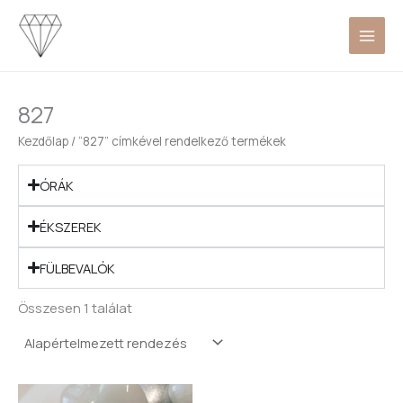
Skip
to
content
827
Kezdőlap
/ “827” címkével rendelkező termékek
ÓRÁK
ÉKSZEREK
FÜLBEVALÓK
Összesen 1 találat