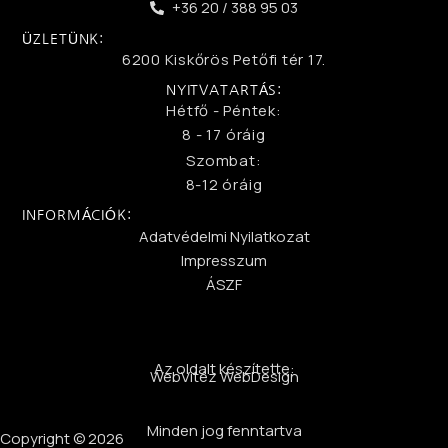
+36 20 / 388 95 03
ÜZLETÜNK:
6200 Kiskőrös Petőfi tér 17.
NYITVATARTÁS:
Hétfő - Péntek:
8 - 17 óráig
Szombat:
8-12 óráig
INFORMÁCIÓK:
Adatvédelmi Nyilatkozat
Impresszum
ÁSZF
Az oldalt készítette:
WebVitéz WebDesign
Minden jog fenntartva
Copyright © 2026