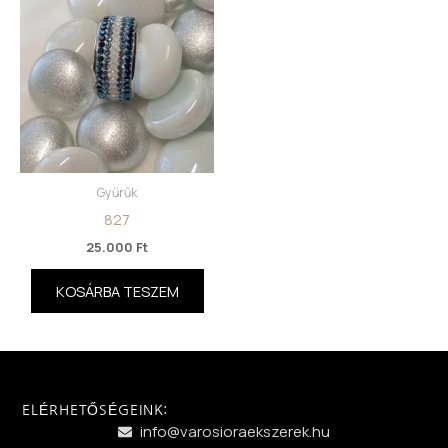
Gyűrűk
827
25.000
Ft
KOSÁRBA TESZEM
ELÉRHETŐSÉGEINK:
info@varosioraekszerek.hu