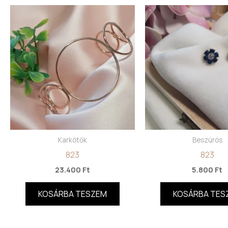
Karkötők
Beszúrós
823
823
23.400
Ft
5.800
Ft
KOSÁRBA TESZEM
KOSÁRBA TES