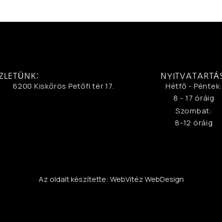
ZLETÜNK:
NYITVATARTÁ
6200 Kiskőrös Petőfi tér 17.
Hétfő - Péntek
8 - 17 óráig
Szombat:
8-12 óráig
Az oldalt készítette: WebVitéz WebDesign