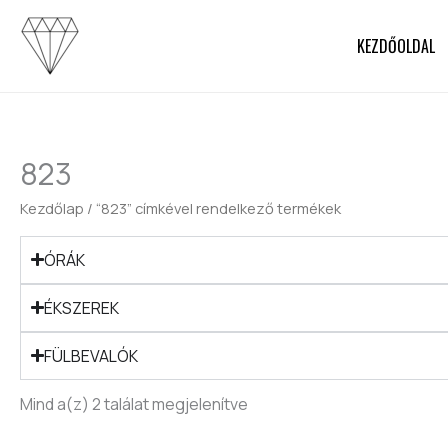
Skip
to
KEZDŐOLDAL
content
823
Kezdőlap
/ “823” címkével rendelkező termékek
ÓRÁK
ÉKSZEREK
FÜLBEVALÓK
Mind a(z) 2 találat megjelenítve