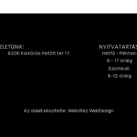
ZLETÜNK:
NYITVATARTÁ
6200 Kiskőrös Petőfi tér 17.
Hétfő - Péntek
8 - 17 óráig
Szombat:
8-12 óráig
Az oldalt készítette: WebVitéz WebDesign