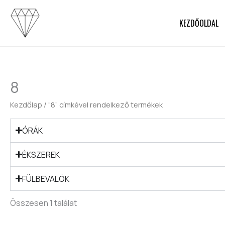
Skip
to
KEZDŐOLDAL
content
8
Kezdőlap
/ “8” címkével rendelkező termékek
ÓRÁK
ÉKSZEREK
FÜLBEVALÓK
Összesen 1 találat